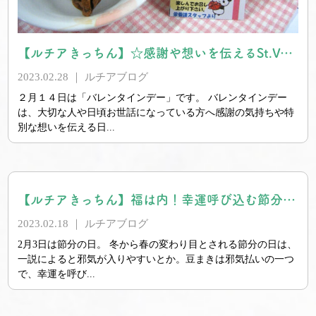
【ルチアきっちん】☆感謝や想いを伝えるSt.Valentine’s Day☆
2023.02.28 ｜
ルチアブログ
２月１４日は「バレンタインデー」です。 バレンタインデー
は、大切な人や日頃お世話になっている方へ感謝の気持ちや特
別な想いを伝える日...
【ルチアきっちん】福は内！幸運呼び込む節分手巻き寿司ランチ♪
2023.02.18 ｜
ルチアブログ
2月3日は節分の日。 冬から春の変わり目とされる節分の日は、
一説によると邪気が入りやすいとか。豆まきは邪気払いの一つ
で、幸運を呼び...