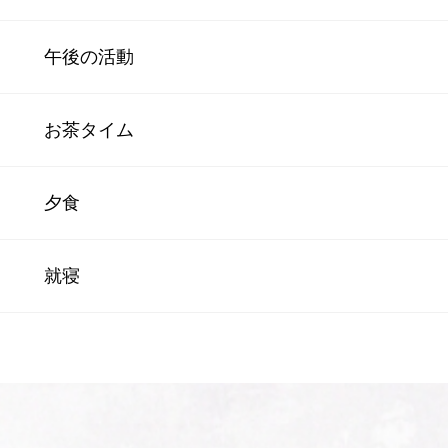
午後の活動
お茶タイム
夕食
就寝