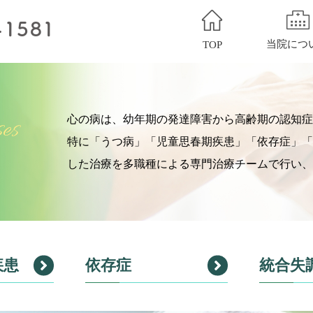
当院につ
TOP
心の病は、幼年期の発達障害から高齢期の認知
ses
特に「うつ病」「児童思春期疾患」「依存症」「
した治療を多職種による専門治療チームで行い
疾患
依存症
統合失