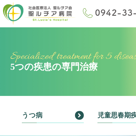
Specialized treatment for 5 disea
5つの疾患の専門治療
うつ病
児童思春期