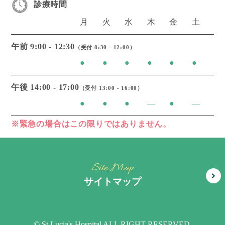
診療時間
月
火
水
木
金
土
午前 9:00 - 12:30
（受付 8:30 - 12:00）
●
●
●
●
●
●
午後 14:00 - 17:00
（受付 13:00 - 16:00）
●
●
●
―
●
―
※緊急の場合はこの限りではありません。
Site Map
サイトマップ
当院について
施設案内
© St.Lucia's Hospital ALL RIGHT RESERVED.