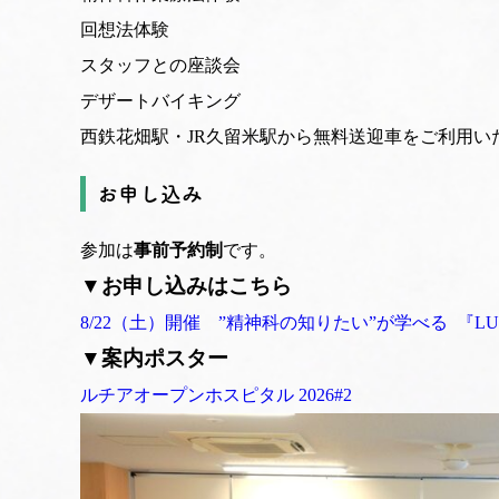
回想法体験
スタッフとの座談会
デザートバイキング
西鉄花畑駅・JR久留米駅から無料送迎車をご利用い
お申し込み
参加は
事前予約制
です。
▼お申し込みはこちら
8/22（土）開催 ”精神科の知りたい”が学べる 『LUCIA 
▼案内ポスター
ルチアオープンホスピタル 2026#2