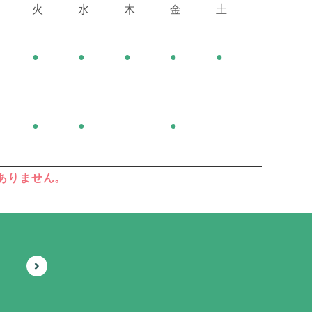
火
水
木
金
土
●
●
●
●
●
●
●
―
●
―
ありません。