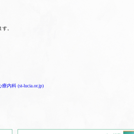
ます。
t-lucia.or.jp)